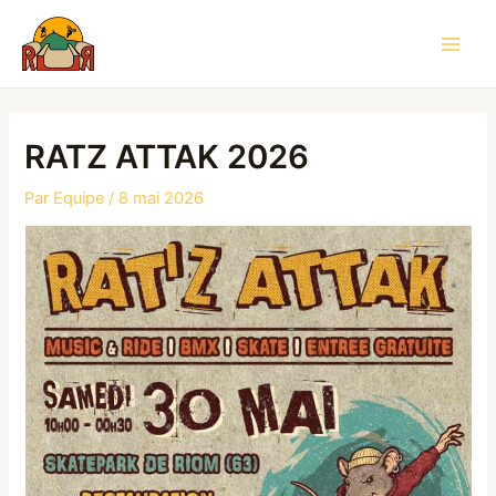
Aller
au
Main
contenu
Men
RATZ ATTAK 2026
Par
Equipe
/
8 mai 2026